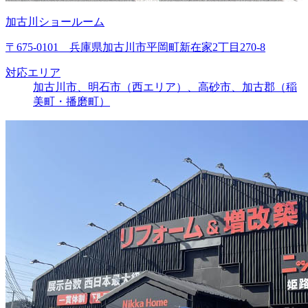
加古川ショールーム
〒675-0101 兵庫県加古川市平岡町新在家2丁目270-8
対応エリア
加古川市、明石市（西エリア）、高砂市、加古郡（稲
美町・播磨町）