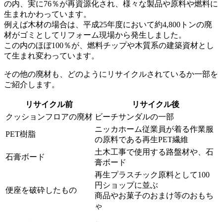
の内、実に76％が再資源化され、様々な製品や原料や燃料に
生まれかわっています。
例えば木材の場合は、平成25年度において約4,800トンの廃
材がゴミとしてリフォーム現場から発生しました。
この内のほぼ100％が、燃料チップや木質系の建築資材とし
て生まれ変わっています。
その他の廃材も、どのようにリサイクルされているか一部を
ご紹介します。
リサイクル前
リサイクル後
クッションフロアの廃材
ビーチサンダルの一部
ニッカホーム従業員が着る作業服
PET樹脂
の原料である再生PET繊維
土木工事で使用する路盤材や、石
石膏ボード
膏ボード
再生プラスチック原料として100
円ショップに並ぶ
便座を破砕したもの
商品やお菓子のおまけ等のおもち
ゃ