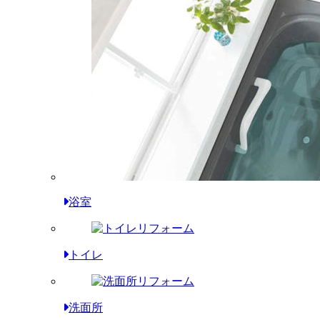
浴室
トイレ
洗面所