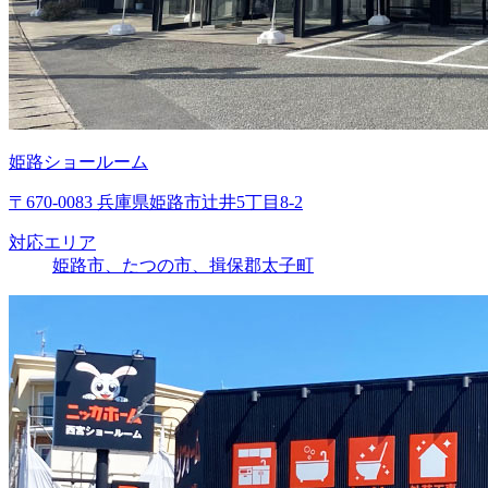
姫路ショールーム
〒670-0083 兵庫県姫路市辻井5丁目8-2
対応エリア
姫路市、たつの市、揖保郡太子町