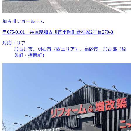
加古川ショールーム
〒675-0101 兵庫県加古川市平岡町新在家2丁目270-8
対応エリア
加古川市、明石市（西エリア）、高砂市、加古郡（稲
美町・播磨町）