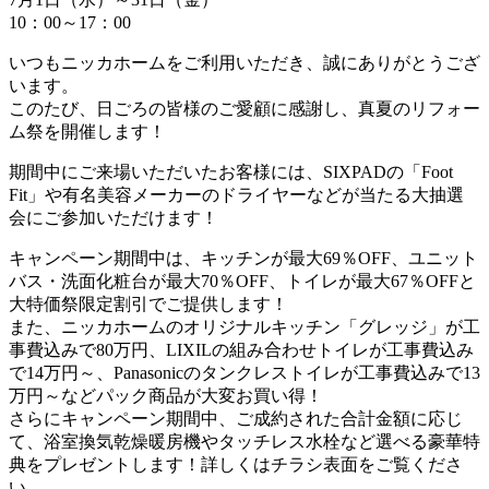
10：00～17：00
いつもニッカホームをご利用いただき、誠にありがとうござ
います。
このたび、日ごろの皆様のご愛顧に感謝し、真夏のリフォー
ム祭を開催します！
期間中にご来場いただいたお客様には、SIXPADの「Foot
Fit」や有名美容メーカーのドライヤーなどが当たる大抽選
会にご参加いただけます！
キャンペーン期間中は、キッチンが最大69％OFF、ユニット
バス・洗面化粧台が最大70％OFF、トイレが最大67％OFFと
大特価祭限定割引でご提供します！
また、ニッカホームのオリジナルキッチン「グレッジ」が工
事費込みで80万円、LIXILの組み合わせトイレが工事費込み
で14万円～、Panasonicのタンクレストイレが工事費込みで13
万円～などパック商品が大変お買い得！
さらにキャンペーン期間中、ご成約された合計金額に応じ
て、浴室換気乾燥暖房機やタッチレス水栓など選べる豪華特
典をプレゼントします！詳しくはチラシ表面をご覧くださ
い。