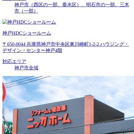
神戸市（西区の一部、垂水区）、明石市の一部、三木
市（一部）
神戸HDCショールーム
〒650-0044 兵庫県神戸市中央区東川崎町1-2-2 ハウジング・
デザイン・センター神戸4階
対応エリア
神戸市全域